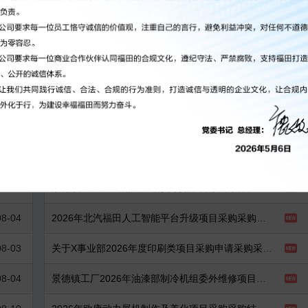
08-08
B5014项目顶棚招标包4检具采购采购结果公示
08-10
福田汽车30周年传播内容开发项目采购采购结果公示
08-07
关于2026年中商务会奖杯制作采购申请采购采购结果公示
08-06
关于2026年技措项目-沙河中厂区雨水提升泵站升级改造采购申请采购采购结果公示
08-06
福田汽车8-9月GEO信源规划及发布项目-视频部分采购采购结果公示
08-13
长沙汽车厂厂区现状测绘项目采购采购结果公示
08-03
景德镇工厂厂区消防管道修复项目采购采购结果公示
08-04
2026年北汽福田人工智能平台升级项目采购采购结果公示
08-03
关于X事业部2026年度印刷类项目采购申请采购采购结果公示
08-04
景德镇工厂2026年油漆部制冷机组委外维修项目采购采购结果公示