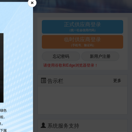
×
正式供应商登录
6
4
（统一社会信用代码）
临时供应商登录
（手机号、验证码）
忘记密码
新用户注册
更多
请使用谷歌和Edge浏览器登录！
发布时间
告示栏
更多
2026-08-06
2026-08-06
2026-08-06
2026-08-06
系统服务支持