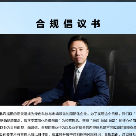
3
3
3
3
1
7
6
9
3
合作供应商数量
采购金额（万元）
更多
采购结果公示
间
公示名称
08-13
卡文神舟示范运营媒体专项传播项目采购采购结果公示
08-08
卡文神舟示范运营公关传播项目采购采购结果公示
08-09
中巴美龙检具包1采购项目采购采购结果公示
08-13
关于河南智蓝工厂制造工程部申请增加安全环保物资的项目采购采购结果公示