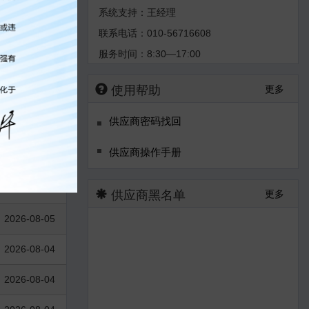
2026-08-06
系统支持：王经理
联系电话：010-56716608
2026-08-06
服务时间：8:30—17:00
2026-08-05
使用帮助
更多
2026-08-05
供应商密码找回
2026-08-05
供应商操作手册
2026-08-05
供应商注册操作手册
2026-08-05
供应商黑名单
更多
2026-08-05
2026-08-04
2026-08-04