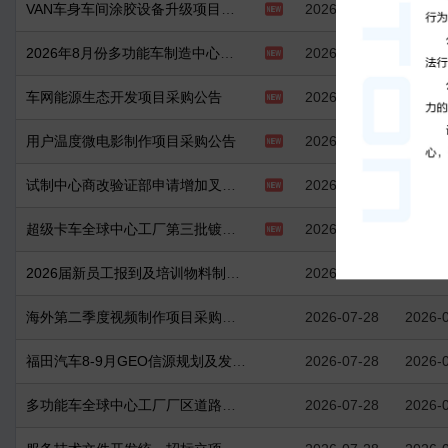
VAN车身车间涂胶设备升级项目采购公告
2026-08-05
2026-
2026年8月份多功能车制造中心设备备件招标项目采购公告
2026-08-04
2026-
车网能源生态开发项目采购公告
2026-08-04
2026-
用户温度微电影制作项目采购公告
2026-08-03
2026-
试制中心商改验证部申请增加叉车采购公告
2026-08-03
2026-
超级卡车全球中心工厂第三批镀锌板切换项目焊装设备改造的采购申请采购公告
2026-08-03
2026-
2026届新员工报到及培训物料制作项目采购公告
2026-07-28
2026-
海外第二季度视频制作项目采购公告
2026-07-28
2026-
福田汽车8-9月GEO信源规划及发布项目-视频部分采购公告
2026-07-28
2026-
多功能车全球中心工厂厂区道路铺设沥青改造项目采购公告
2026-07-28
2026-